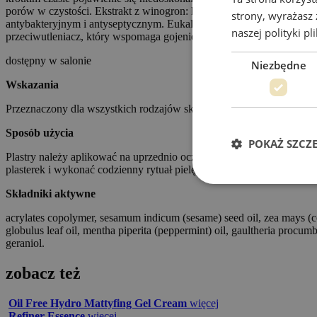
porów w czystości. Ekstrakt z winogron: hamuje wzrost bakterii. Je
strony, wyrażasz
antybakteryjnym i antyseptycznym. Eukaliptus, lawendę i miętę o dz
naszej polityki p
przeciwutleniacz, który wspomaga gojenie, wzrost i naprawę skóry.
dostępny w salonie
Niezbędne
Wskazania
Przeznaczony dla wszystkich rodzajów skóry.
Sposób użycia
POKAŻ SZCZ
Plastry należy aplikować na uprzednio oczyszczoną i stonizowana sk
plasterek i wykonać codzienny rytuał pielęgnacyjny.
Składniki aktywne
acrylates copolymer, sesamum indicum (sesame) seed oil, zea mays (corn) 
globulus leaf oil, mentha piperita (peppermint) oil, gaultheria procumbe
geraniol.
zobacz też
Oil Free Hydro Mattyfing Gel Cream
więcej
Refiner Essence
więcej