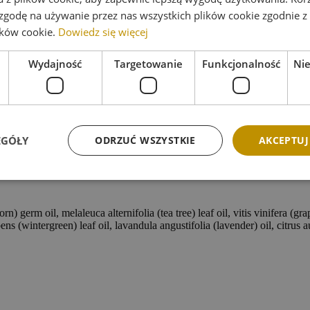
go bogata zawartość antyoksydantów chroni także skórę przed wolnymi 
 zgodę na używanie przez nas wszystkich plików cookie zgodnie 
iałaniu łagodzącym, przyśpieszającym regenerację i nawilżającym oraz
lików cookie.
Dowiedz się więcej
Wydajność
Targetowanie
Funkcjonalność
Ni
EGÓŁY
ODRZUĆ WSZYSTKIE
AKCEPTUJ
órę, najlepiej na noc, punktowo na wypryski. Aktywne składniki są uw
germ oil, melaleuca alternifolia (tea tree) leaf oil, vitis vinifera (grap
ns (wintergreen) leaf oil, lavandula angustifolia (lavender) oil, citrus a