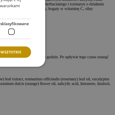
rodnikami. Olejek z drzewa herbacianego i rozmaryn o działaniu
z warunkami
 wyciąg z kwiatu pomarańczy, bogaty w witaminę C, silny
esklasyfikowane
 WSZYSTKIE
alniane stopniowo w ciągu 8 godzin. Po upływie tego czasu usunąć
e) leaf extract, rosmarinus officinalis (rosemary) leaf oil, eucalyptus
urantium dulcis (orange) flower oil, salicylic acid, limonene, linalool,