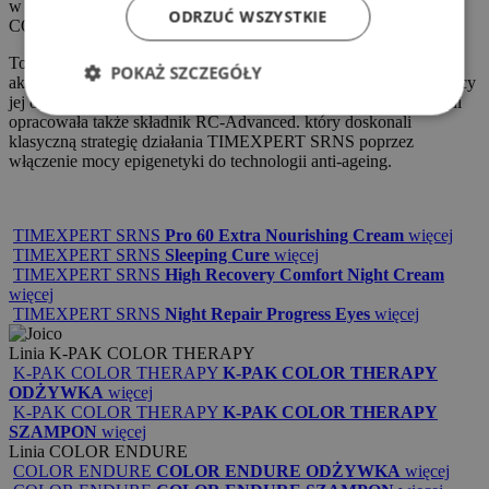
w ciągu dnia, dzięki aktywnemu składnikowi ZINC-GLYCINE
ODRZUĆ WSZYSTKIE
COMPLEX.
To nagrodzony prestiżowym wyróżnieniem składnik o działaniu
POKAŻ SZCZEGÓŁY
aktywującym naturalne mechanizmy obronne skóry i wzmacniający
jej odporność na czynniki środowiskowe. Germaine de Capuccini
opracowała także składnik RC-Advanced. który doskonali
klasyczną strategię działania TIMEXPERT SRNS poprzez
włączenie mocy epigenetyki do technologii anti-ageing.
TIMEXPERT SRNS
Pro 60 Extra Nourishing Cream
więcej
TIMEXPERT SRNS
Sleeping Cure
więcej
TIMEXPERT SRNS
High Recovery Comfort Night Cream
więcej
TIMEXPERT SRNS
Night Repair Progress Eyes
więcej
Linia
K-PAK COLOR THERAPY
K-PAK COLOR THERAPY
K-PAK COLOR THERAPY
ODŻYWKA
więcej
K-PAK COLOR THERAPY
K-PAK COLOR THERAPY
SZAMPON
więcej
Linia
COLOR ENDURE
COLOR ENDURE
COLOR ENDURE ODŻYWKA
więcej