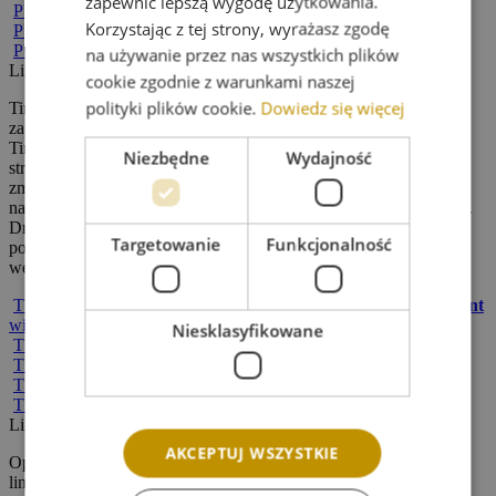
zapewnić lepszą wygodę użytkowania.
PUREXPERT
Oil Free Hydro Mattyfing Gel Cream
więcej
Korzystając z tej strony, wyrażasz zgodę
PUREXPERT
Refiner Essence
więcej
PUREXPERT
Extra Comfort Cleansing Gel
więcej
na używanie przez nas wszystkich plików
Linia
TIMEXPERT RIDES
cookie zgodnie z warunkami naszej
polityki plików cookie.
Dowiedz się więcej
Timexpert Rides to linia korygująca zmarszczki mimiczne oraz
zapobiegająca ich utrwalaniu i pogłębianu. Produkty z linii
Timexpert Rides wpływają na regenerację skóry, wzmacniając jej
Niezbędne
Wydajność
strukturę, zagęszczając i ujędrniając a jednocześnie redukując
zmarszczki, wypełniając je i wygładzając. Oparte na aktywnym,
naturalnym składniku o stymulującym działaniu na komórki skóry.
Drugim elementem linii jest kompleks peptydowy zapobiegający
Targetowanie
Funkcjonalność
pogłębianiu się istniejących zmarszczek oraz wypełnianiu ich od
wewnątrz.
TIMEXPERT RIDES
Timexpert Rides Eye Contour Treatment
więcej
Niesklasyfikowane
TIMEXPERT RIDES
Night Success
więcej
TIMEXPERT RIDES
Correction Cream Light Texture
więcej
TIMEXPERT RIDES
Correction Cream Rich Texture
więcej
TIMEXPERT RIDES
Absolute Nourishement Elixir
więcej
Linia
TIMEXPERT SRNS
AKCEPTUJ WSZYSTKIE
Oparta na Synchronizowanym Systemie Naturalnej Regeneracji
linia przeciwstarzeniowa TIMEXPERT SRNS stymuluje komórki