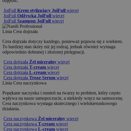
objętość.
JoiFull
Krem stylizujący JoiFull
więcej
JoiFull
Odżywka JoiFull
więcej
JoiFull
Szampon JoiFull
więcej
Linia
Cera dojrzała
Cera dojrzała dotyczy każdego, ponieważ pojawia się z wiekiem.
To bardziej stan skóry niż jej rodzaj, jednak również wymaga
odpowiednio dobranej i złożonej pielęgnacji.
Cera dojrzała
Żel miceralny
więcej
Cera dojrzała
T-cream
więcej
Cera dojrzała
L-cream
więcej
Cera dojrzała
Troxe Serum
więcej
Linia
Cera naczynkowa
Popękane naczynka i rumień na twarzy to problem, który często
wpływa na nasze samopoczucie, a niekiedy wręcz na samoocenę.
Cera naczynkowa wymaga skutecznego i wielokierunkowego
działania.
Cera naczynkowa
Żel miceralny
więcej
Cera naczynkowa
T-cream
więcej
Cera naczynkowa
L-cream
więcej