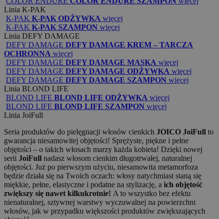
COLOR ENDURE
COLOR ENDURE SZAMPON
więcej
Linia
K-PAK
K-PAK
K-PAK ODŻYWKA
więcej
K-PAK
K-PAK SZAMPON
więcej
Linia
DEFY DAMAGE
DEFY DAMAGE
DEFY DAMAGE KREM – TARCZA
OCHRONNA
więcej
DEFY DAMAGE
DEFY DAMAGE MASKA
więcej
DEFY DAMAGE
DEFY DAMAGE ODŻYWKA
więcej
DEFY DAMAGE
DEFY DAMAGE SZAMPON
więcej
Linia
BLOND LIFE
BLOND LIFE
BLOND LIFE ODŻYWKA
więcej
BLOND LIFE
BLOND LIFE SZAMPON
więcej
Linia
JoiFull
Seria produktów do pielęgnacji włosów cienkich
JOICO JoiFull
to
gwarancja niesamowitej objętości! Sprężyste, piękne i pełne
objętości – o takich włosach marzy każda kobieta! Dzięki nowej
serii
JoiFull
nadasz włosom cienkim długotrwałej, naturalnej
objętości. Już po pierwszym użyciu, niesamowita metamorfoza
będzie działa się na Twoich oczach: włosy natychmiast staną się
miękkie, pełne, elastyczne i podatne na stylizację, a
ich objętość
zwiększy się nawet kilkukrotnie!
A to wszystko bez efektu
nienaturalnej, sztywnej warstwy wyczuwalnej na powierzchni
włosów, jak w przypadku większości produktów zwiększających