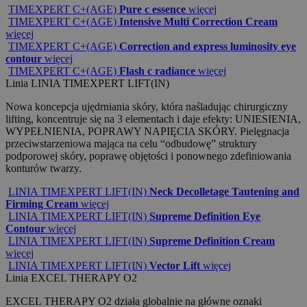
TIMEXPERT C+(AGE)
Pure c essence
więcej
TIMEXPERT C+(AGE)
Intensive Multi Correction Cream
więcej
TIMEXPERT C+(AGE)
Correction and express luminosity eye
contour
więcej
TIMEXPERT C+(AGE)
Flash c radiance
więcej
Linia
LINIA TIMEXPERT LIFT(IN)
Nowa koncepcja ujędrniania skóry, która naśladując chirurgiczny
lifting, koncentruje się na 3 elementach i daje efekty: UNIESIENIA,
WYPEŁNIENIA, POPRAWY NAPIĘCIA SKÓRY. Pielęgnacja
przeciwstarzeniowa mająca na celu “odbudowę” struktury
podporowej skóry, poprawę objętości i ponownego zdefiniowania
konturów twarzy.
LINIA TIMEXPERT LIFT(IN)
Neck Decolletage Tautening and
Firming Cream
więcej
LINIA TIMEXPERT LIFT(IN)
Supreme Definition Eye
Contour
więcej
LINIA TIMEXPERT LIFT(IN)
Supreme Definition Cream
więcej
LINIA TIMEXPERT LIFT(IN)
Vector Lift
więcej
Linia
EXCEL THERAPY O2
EXCEL THERAPY O2 działa globalnie na główne oznaki