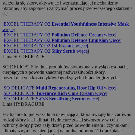
starzenia się skóry, aktywując i wzmacniając jej mechanizmy
obronne, aby zapobiec i zatrzymać proces przedwczesnego starzenia
się.
EXCEL THERAPY O2
Essential Youthfulness Intensive Mask
więcej
EXCEL THERAPY O2
Pollution Defence Cream
więcej
EXCEL THERAPY O2
Pollution Defence Emulsion
więcej
EXCEL THERAPY O2
1st Essence
więcej
EXCEL THERAPY O2
Silky Scrub
więcej
Linia
SO DELICATE
SO DELICATE to linia produktów stworzona z myślą o osobach,
cierpiących z powodu znacznej nadwrażliwości skóry,
poszukujących kosmetyków łagodzących i hipoalergicznych.
SO DELICATE
Multi Regenerating Rose Hip Oil
więcej
SO DELICATE
Tolerance Rich Care Cream
więcej
SO DELICATE
S-O-S Sensitizing Serum
więcej
Linia
HYDRACURE
Hydracure to pierwsza linia nawilżająca, która uwzględnia zarówno
rodzaj skóry jak i klimat. Hydracure został stworzony w celu
ochrony skóry przez cały dzień przed odwodnieniem i czynnikami
klimatycznymi, wspierając jej naturalną odporność i opóźniając