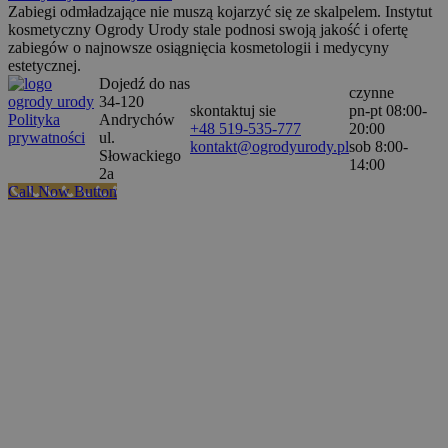
Zabiegi odmładzające nie muszą kojarzyć się ze skalpelem. Instytut
kosmetyczny Ogrody Urody stale podnosi swoją jakość i ofertę
zabiegów o najnowsze osiągnięcia kosmetologii i medycyny
estetycznej.
Dojedź do nas
czynne
34-120
skontaktuj sie
pn-pt 08:00-
Polityka
Andrychów
+48 519-535-777
20:00
prywatności
ul.
kontakt@ogrodyurody.pl
sob 8:00-
Słowackiego
14:00
2a
Call Now Button