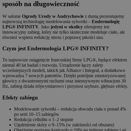
sposób na długowieczność
W salonie
Ogrody Urody w Andrychowie
z dumą prezentujemy
najnowszą technologię modelowania sylwetki –
Endermologię
LPG® INFINITY
. Jako
jedyni w okolicy
oferujemy ten
innowacyjny zabieg, który nie tylko skutecznie modeluje ciało, ale
również wspiera redukcję stresu i poprawę jakości snu.
Czym jest Endermologia LPG® INFINITY?
To najnowsze osiągnięcie francuskiej firmy LPG®, będące efektem
niemal 40 lat badań i rozwoju. Urządzenie łączy zalety
wcześniejszych modeli, takich jak Alliance i Integral, a dodatkowo
wprowadza 7 nowych patentów. Dzięki potrójnie zmotoryzowanej
głowicy z dwustronnymi ruchami oraz intensywnym wibracjom 30
Hz, zabieg działa trójwymiarowo i przynosi szybsze, głębsze efekty.
Efekty zabiegu
Modelowanie sylwetki – redukcja obwodu ciała o ponad 4%
po serii 10–15 zabiegów
Redukcja cellulitu o 1–2 stopnie
Ujędrnienie skóry o 9–15% (w zależności od obszaru)
Obniżenie poziomu kortyzolu o 19% po jednym zabiegu i aż