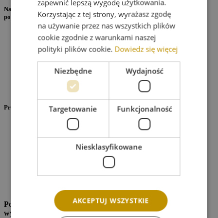
zapewnić lepszą wygodę użytkowania.
Najczęstsze problemy z jakimi zgłaszają się pacjenci do gabinetu
Korzystając z tej strony, wyrażasz zgodę
podologicznego:
na używanie przez nas wszystkich plików
problemy ze skórą stóp
cookie zgodnie z warunkami naszej
brodawki wirusowe,
polityki plików cookie.
Dowiedz się więcej
zrogowacenia (odciski, modzele, nagniotki),
pękające pięty,
Niezbędne
Wydajność
infekcje bakteryjne,
infekcje grzybicze,
nadmierna potliwość,
Problemy z płytką paznokciową:
Targetowanie
Funkcjonalność
wrastające paznokcie,
odklejanie się płytki paznokciowej – Onycholiza
paznokcie pogrubione,
Niesklasyfikowane
paznokcie rurkowate,
rekonstrukcja płytki paznokciowej,
infekcje bakteryjne,
infekcje grzybicze.
paznokcie po urazie mechanicznym
AKCEPTUJ WSZYSTKIE
Podologia kosmetyczna to zabiegi, które nie są inwazyjne i nie
wymagają wykonania czynności chirurgicznych.